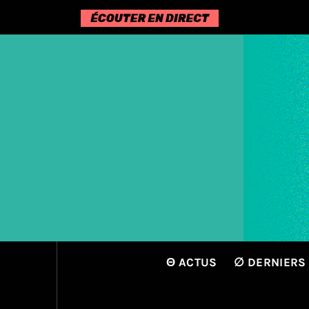
Passer
au
contenu
Θ ACTUS
∅ DERNIERS