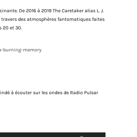
inante. De 2016 à 2019 The Caretaker alias L. J.
 à travers des atmosphères fantomatiques faites
 20 et 30.
t-a-burning-memory
 indé à écouter sur les ondes de Radio Pulsar
Utilisez