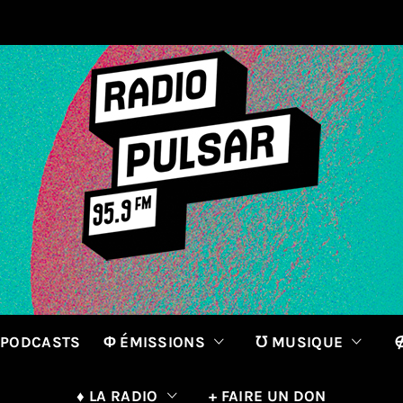
 PODCASTS
Φ ÉMISSIONS
℧ MUSIQUE
∉
♦ LA RADIO
+ FAIRE UN DON