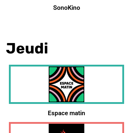
SonoKino
Jeudi
Espace matin