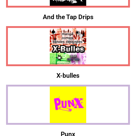
And the Tap Drips
X-bulles
Punx