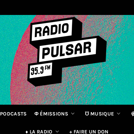
 PODCASTS
Φ ÉMISSIONS
℧ MUSIQUE
∉
♦ LA RADIO
+ FAIRE UN DON