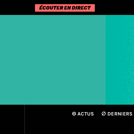
Passer
au
contenu
Θ ACTUS
∅ DERNIERS