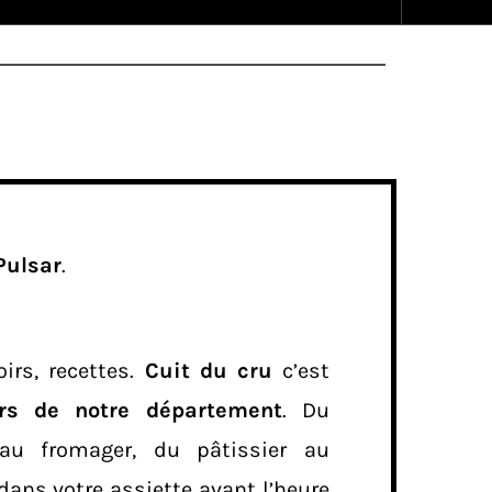
Pulsar
.
irs, recettes.
Cuit du cru
c’est
urs de notre département
. Du
r au fromager, du pâtissier au
dans votre assiette avant l’heure