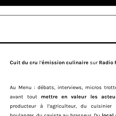
Cuit du cru
l’
émission culinaire
sur
Radio 
Au Menu : débats, interviews, micros trotto
avant tout
mettre en valeur les acte
producteur à l’agriculteur, du cuisinie
boulanger, du caviste au brasseur. Du
local