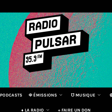
 PODCASTS
Φ ÉMISSIONS
℧ MUSIQUE
∉
♦ LA RADIO
+ FAIRE UN DON