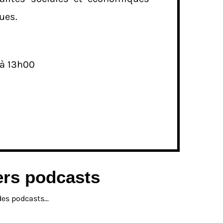
ues.
 à 13h00
ers podcasts
s podcasts...