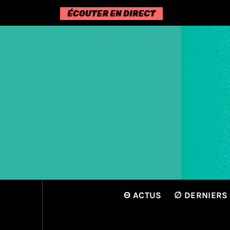
Passer
au
contenu
Θ ACTUS
∅ DERNIERS