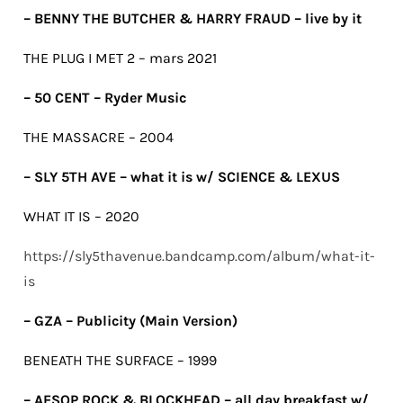
– BENNY THE BUTCHER & HARRY FRAUD – live by it
THE PLUG I MET 2 – mars 2021
– 50 CENT – Ryder Music
THE MASSACRE – 2004
– SLY 5TH AVE – what it is w/ SCIENCE & LEXUS
WHAT IT IS – 2020
https://sly5thavenue.bandcamp.com/album/what-it-
is
– GZA – Publicity (Main Version)
BENEATH THE SURFACE – 1999
– AESOP ROCK & BLOCKHEAD – all day breakfast w/