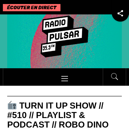
Passer
au
contenu
Menu
principal
TURN IT UP SHOW //
#510 // PLAYLIST &
PODCAST // ROBO DINO