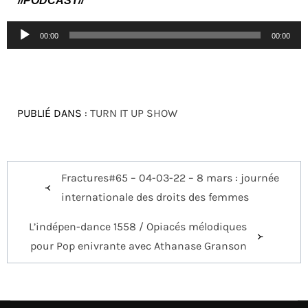
//PODCAST//
Lecteur
00:00
00:00
audio
PUBLIÉ DANS :
TURN IT UP SHOW
Navigation
Fractures#65 – 04-03-22 – 8 mars : journée
de
internationale des droits des femmes
l’article
L’indépen-dance 1558 / Opiacés mélodiques
pour Pop enivrante avec Athanase Granson