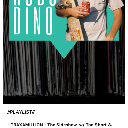
//PLAYLIST//
– TRAXAMILLION – The Sideshow w/ Too $hort &