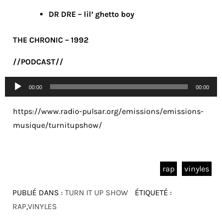
DR DRE – lil’ ghetto boy
THE CHRONIC – 1992
//PODCAST//
Lecteur
00:00
00:00
audio
https://www.radio-pulsar.org/emissions/emissions-
musique/turnitupshow/
rap
vinyles
PUBLIÉ DANS :
TURN IT UP SHOW
ÉTIQUETÉ :
RAP
,
VINYLES