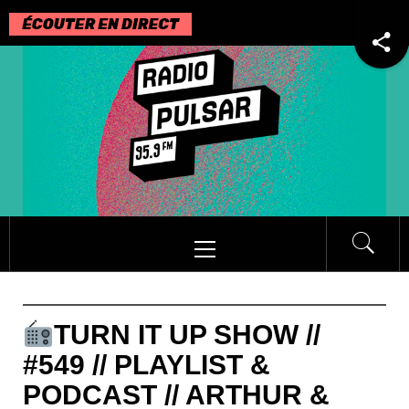
Passer
au
contenu
Menu
principal
TURN IT UP SHOW //
#549 // PLAYLIST &
PODCAST // ARTHUR &