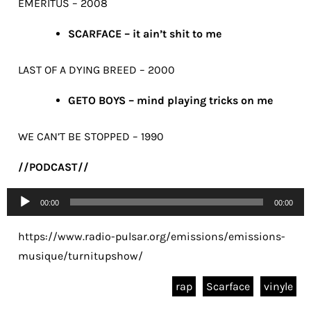
EMERITUS – 2008
SCARFACE – it ain’t shit to me
LAST OF A DYING BREED – 2000
GETO BOYS – mind playing tricks on me
WE CAN’T BE STOPPED – 1990
//PODCAST//
Lecteur
00:00
00:00
audio
https://www.radio-pulsar.org/emissions/emissions-
musique/turnitupshow/
rap
Scarface
vinyle