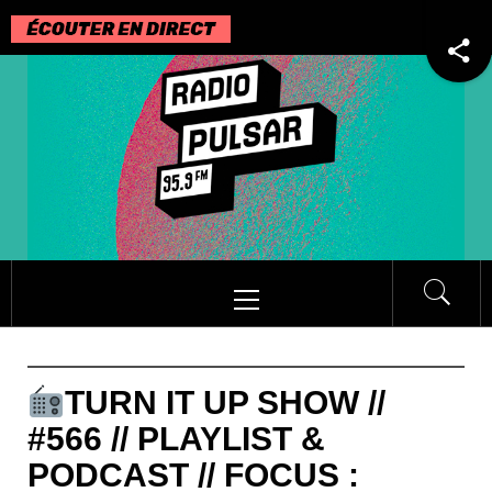
Passer
au
contenu
Menu
principal
TURN IT UP SHOW //
#566 // PLAYLIST &
PODCAST // FOCUS :