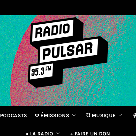
 PODCASTS
Φ ÉMISSIONS
℧ MUSIQUE
∉
♦ LA RADIO
+ FAIRE UN DON