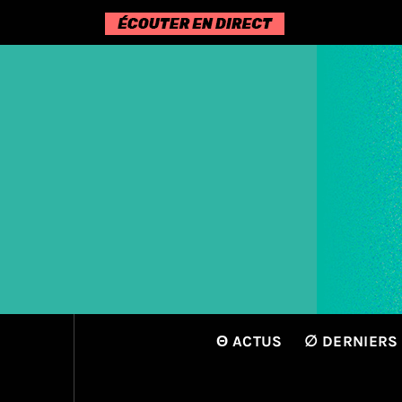
Passer
au
contenu
Θ ACTUS
∅ DERNIERS