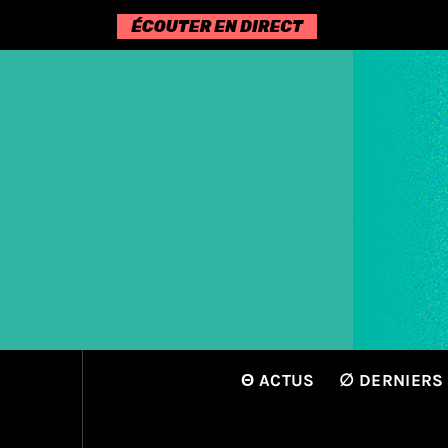
Passer
au
contenu
Θ ACTUS
∅ DERNIERS