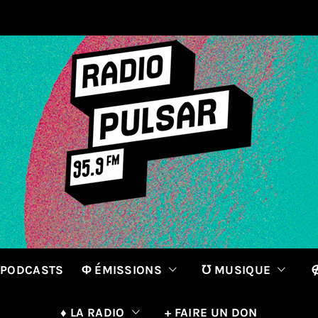
 PODCASTS
Φ ÉMISSIONS
℧ MUSIQUE
∉
♦ LA RADIO
+ FAIRE UN DON