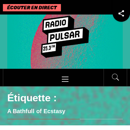
Passer
au
contenu
Menu
principal
Étiquette :
A Bathfull of Ecstasy