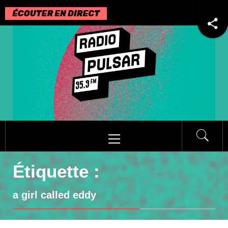
Passer
au
contenu
Menu
principal
Étiquette :
a girl called eddy