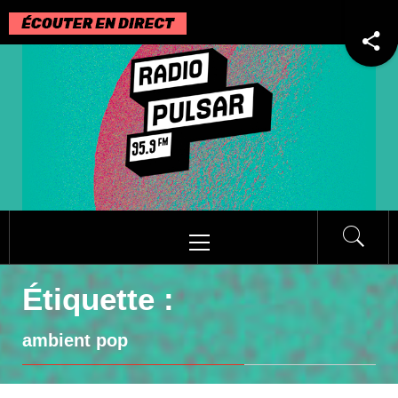
Passer
au
contenu
Menu
principal
Étiquette :
ambient pop