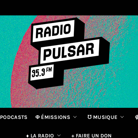
 PODCASTS
Φ ÉMISSIONS
℧ MUSIQUE
∉
♦ LA RADIO
+ FAIRE UN DON