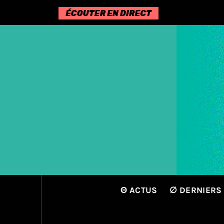
Passer
au
contenu
Θ ACTUS
∅ DERNIERS