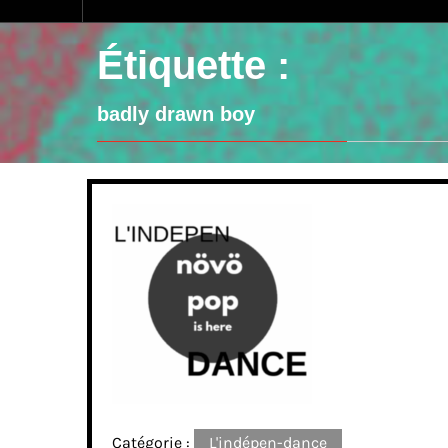
Étiquette :
badly drawn boy
Catégorie :
L'indépen-dance