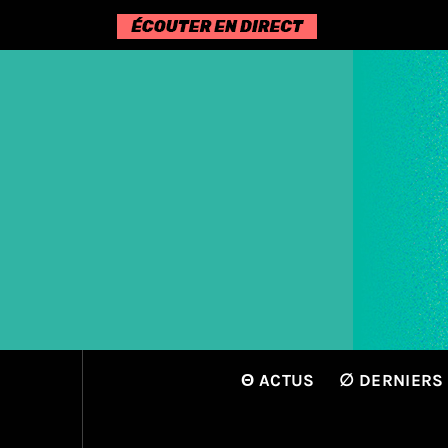
Passer
au
contenu
Θ ACTUS
∅ DERNIERS