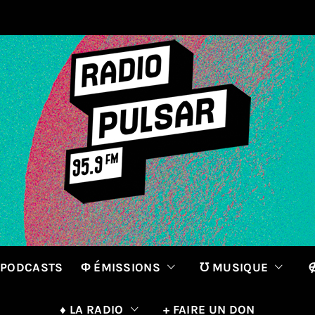
 PODCASTS
Φ ÉMISSIONS
℧ MUSIQUE
∉
♦ LA RADIO
+ FAIRE UN DON