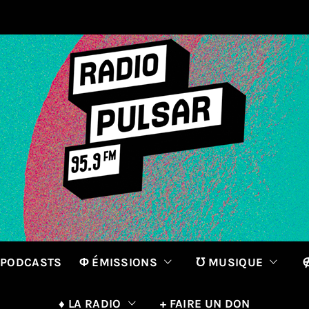
 PODCASTS
Φ ÉMISSIONS
℧ MUSIQUE
∉
♦ LA RADIO
+ FAIRE UN DON