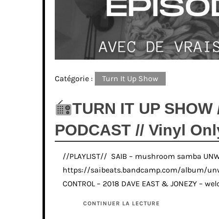
Catégorie :
Turn It Up Show
TURN IT UP SHOW //
PODCAST // Vinyl Onl
//PLAYLIST// SAIB – mushroom samba UNW
https://saibeats.bandcamp.com/album/unwi
CONTROL – 2018 DAVE EAST & JONEZY – we
CONTINUER LA LECTURE