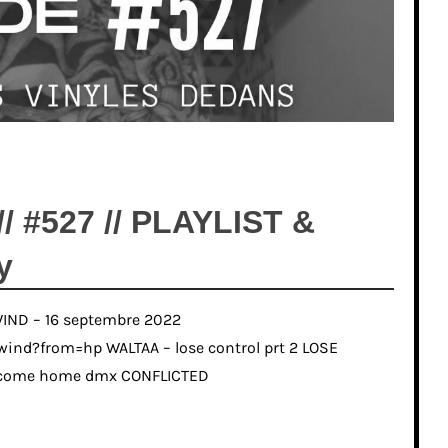
 #527 // PLAYLIST &
y
IND – 16 septembre 2022
nd?from=hp WALTAA – lose control prt 2 LOSE
lcome home dmx CONFLICTED