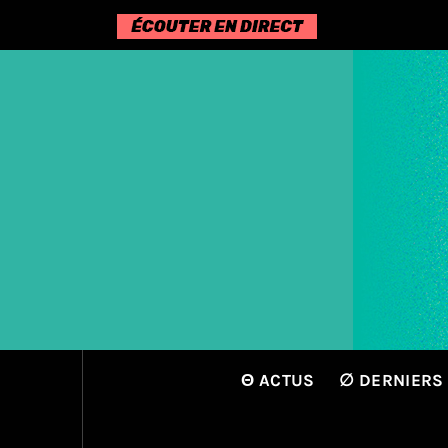
Passer
au
contenu
Θ ACTUS
∅ DERNIERS