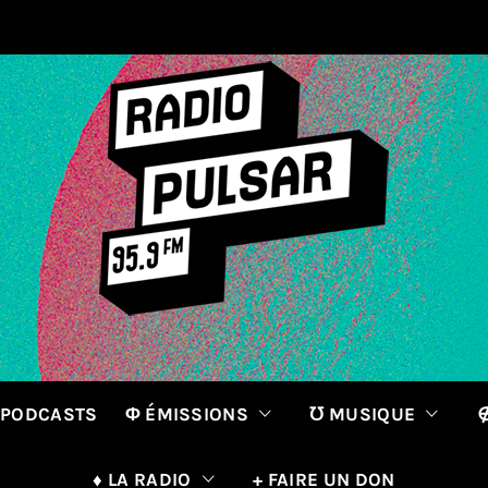
 PODCASTS
Φ ÉMISSIONS
℧ MUSIQUE
∉
♦ LA RADIO
+ FAIRE UN DON