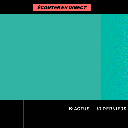
Passer
au
contenu
Θ ACTUS
∅ DERNIERS