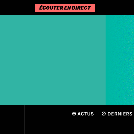
Passer
au
contenu
Θ ACTUS
∅ DERNIERS