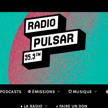
 PODCASTS
Φ ÉMISSIONS
℧ MUSIQUE
∉
♦ LA RADIO
+ FAIRE UN DON