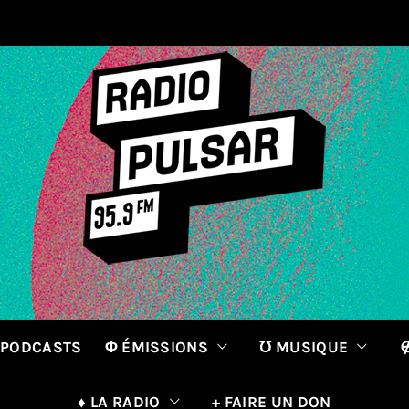
 PODCASTS
Φ ÉMISSIONS
℧ MUSIQUE
∉
♦ LA RADIO
+ FAIRE UN DON