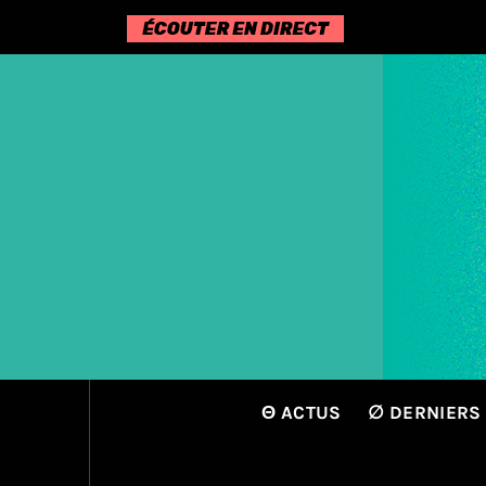
Passer
au
contenu
Θ ACTUS
∅ DERNIERS