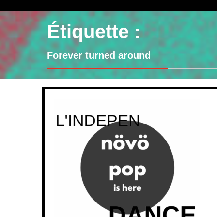
Étiquette :
Forever turned around