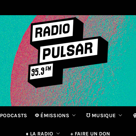
 PODCASTS
Φ ÉMISSIONS
℧ MUSIQUE
∉
♦ LA RADIO
+ FAIRE UN DON