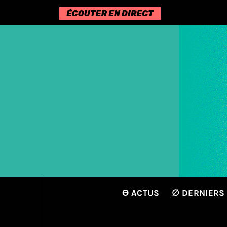
Passer
au
contenu
Θ ACTUS
∅ DERNIERS