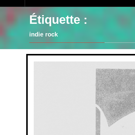
Étiquette :
indie rock