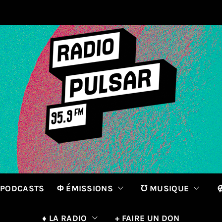
 PODCASTS
Φ ÉMISSIONS
℧ MUSIQUE
∉
♦ LA RADIO
+ FAIRE UN DON