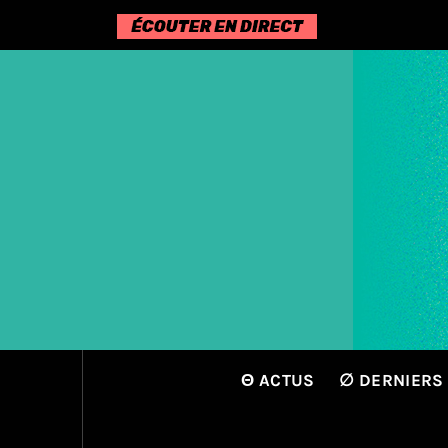
Passer
au
contenu
Θ ACTUS
∅ DERNIERS