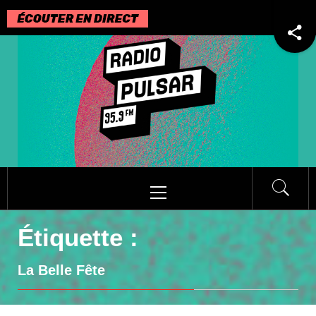
Passer
au
contenu
Menu
principal
Étiquette :
La Belle Fête