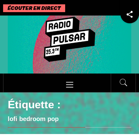
Passer
au
contenu
Menu
principal
Étiquette :
lofi bedroom pop