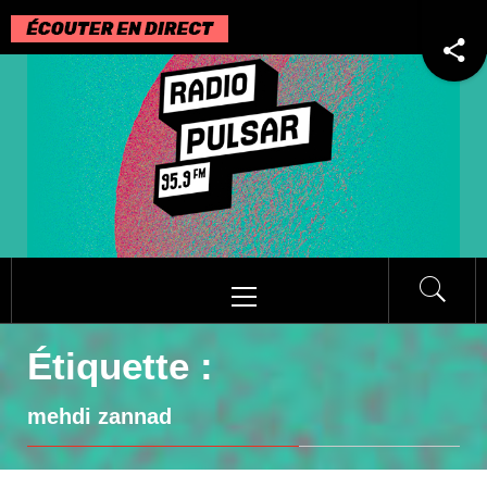
Passer
au
contenu
Menu
principal
Étiquette :
mehdi zannad