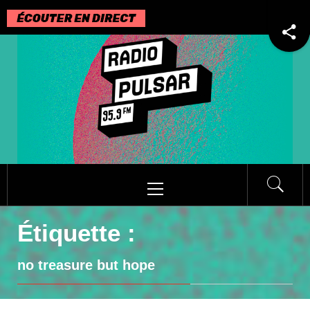
Passer
au
contenu
Menu
principal
Étiquette :
no treasure but hope