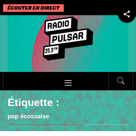
Passer
au
contenu
Menu
principal
Étiquette :
pop écossaise