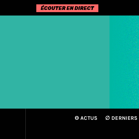
Passer
au
contenu
Θ ACTUS
∅ DERNIERS