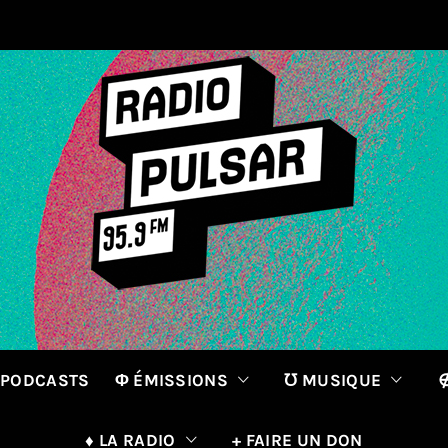
 PODCASTS
Φ ÉMISSIONS
℧ MUSIQUE
∉
♦ LA RADIO
+ FAIRE UN DON