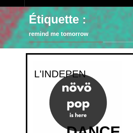
Étiquette :
remind me tomorrow