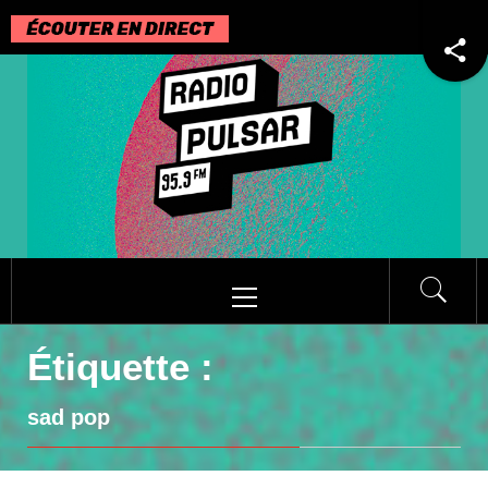
Passer
au
contenu
Menu
principal
Étiquette :
sad pop