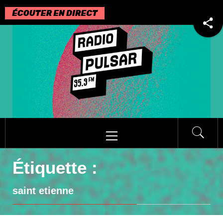
Passer
au
contenu
Menu
principal
Étiquette :
saint etienne