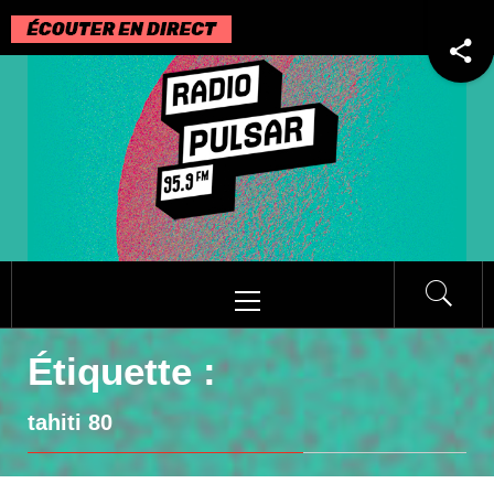
Passer
au
contenu
Menu
principal
Étiquette :
tahiti 80