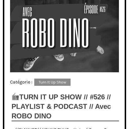
Catégorie :
Turn It Up Show
TURN IT UP SHOW // #526 //
PLAYLIST & PODCAST // Avec
ROBO DINO