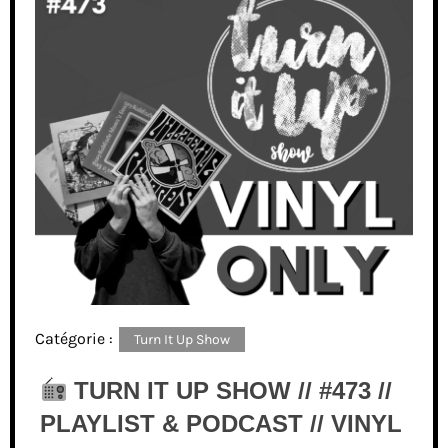
Catégorie :
Turn It Up Show
TURN IT UP SHOW // #473 //
PLAYLIST & PODCAST // VINYL