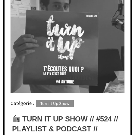
Catégorie :
Turn It Up Show
TURN IT UP SHOW // #524 //
PLAYLIST & PODCAST //