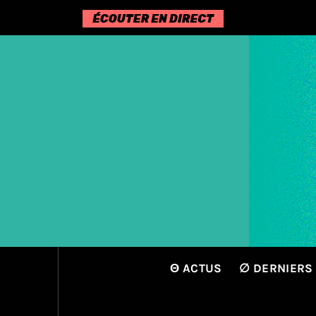
Passer
au
contenu
Θ ACTUS
∅ DERNIERS