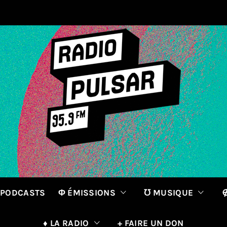
 PODCASTS
Φ ÉMISSIONS
℧ MUSIQUE
∉
♦ LA RADIO
+ FAIRE UN DON