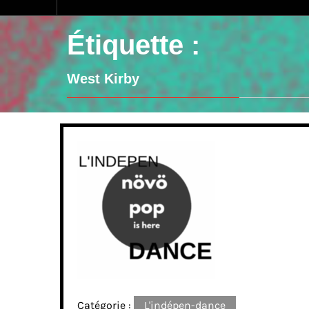
Étiquette :
West Kirby
Catégorie :
L'indépen-dance