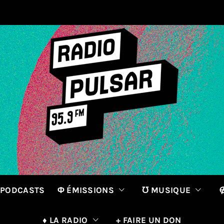
 PODCASTS
Φ ÉMISSIONS
℧ MUSIQUE
∉
♦ LA RADIO
+ FAIRE UN DON