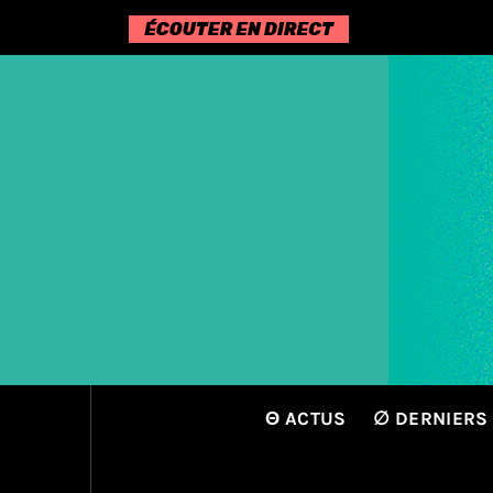
Passer
au
contenu
Θ ACTUS
∅ DERNIERS