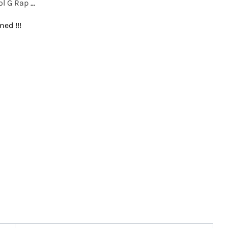
ol G Rap
…
ned !!!