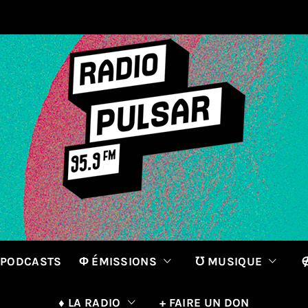
 PODCASTS
Φ ÉMISSIONS
℧ MUSIQUE
∉
♦ LA RADIO
+ FAIRE UN DON