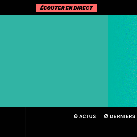
Passer
au
contenu
Θ ACTUS
∅ DERNIERS