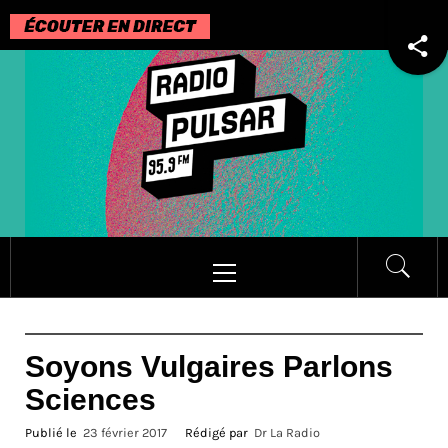
Passer
au
contenu
Menu
principal
Soyons Vulgaires Parlons
Sciences
Publié le
23 février 2017
Rédigé par
Dr La Radio