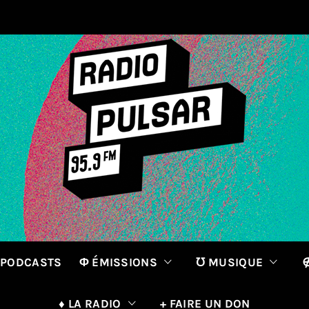
 PODCASTS
Φ ÉMISSIONS
℧ MUSIQUE
∉
♦ LA RADIO
+ FAIRE UN DON