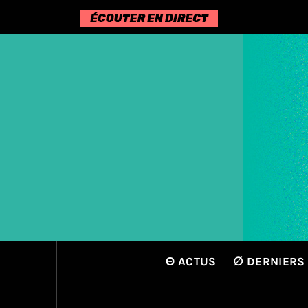
Passer
au
contenu
Θ ACTUS
∅ DERNIERS