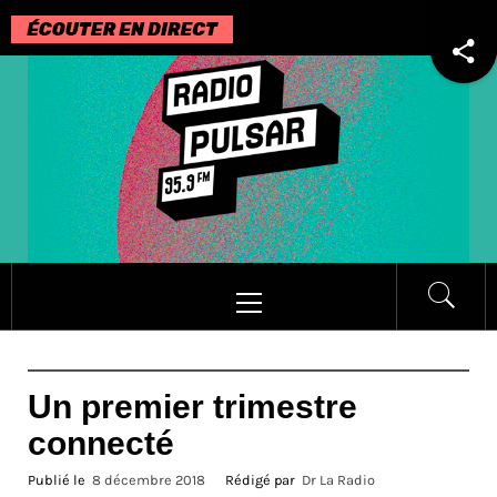
Passer
au
contenu
Menu
principal
Un premier trimestre
connecté
Publié le
8 décembre 2018
Rédigé par
Dr La Radio