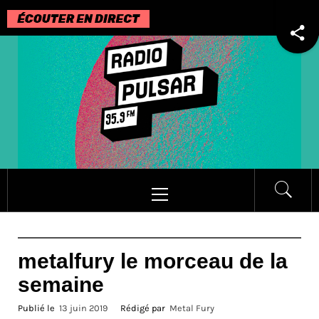
Passer
au
contenu
Menu
principal
metalfury le morceau de la
semaine
Publié le
13 juin 2019
Rédigé par
Metal Fury