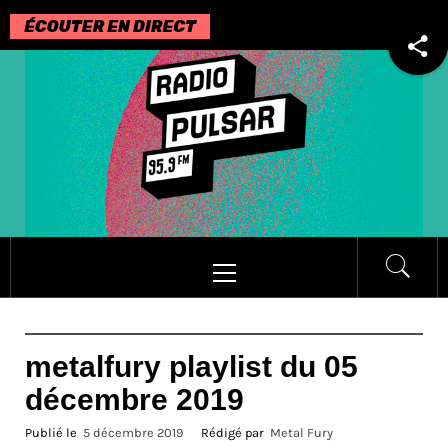
Passer
au
contenu
Menu
principal
metalfury playlist du 05
décembre 2019
Publié le
5 décembre 2019
Rédigé par
Metal Fury