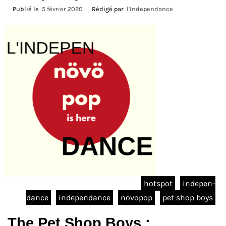
Publié le
5 février 2020
Rédigé par
l'Independance
hotspot
indepen-
dance
independance
novopop
pet shop boys
The Pet Shop Boys :