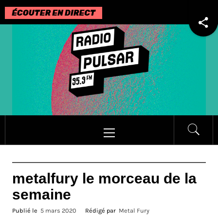
Passer
au
contenu
Menu
principal
metalfury le morceau de la
semaine
Publié le
5 mars 2020
Rédigé par
Metal Fury