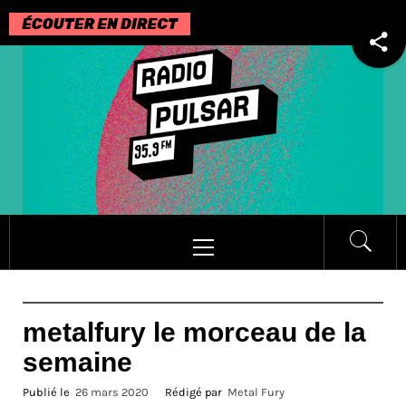
Passer
au
contenu
Menu
principal
metalfury le morceau de la
semaine
Publié le
26 mars 2020
Rédigé par
Metal Fury