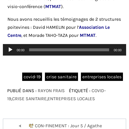
visio-conférence (
MTMAT
).
Nous avons recueillis les témoignages de 2 structures
poitevines : David HAMELIN pour l’
Association Le
Centre
, et Morade TAHO-TAZA pour
MTMAT
.
Lecteur
00:00
00:00
audio
covid-19
crise sanitaire
entreprises locales
PUBLIÉ DANS :
RAYON FRAIS
ÉTIQUETÉ :
COVID-
19
,
CRISE SANITAIRE
,
ENTREPRISES LOCALES
Navigation
CON-FINEMENT : Jour 5 / Agathe