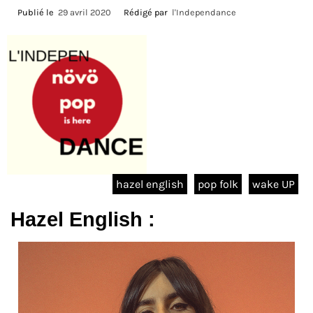
Publié le
29 avril 2020
Rédigé par
l'Independance
hazel english
pop folk
wake UP
Hazel English :