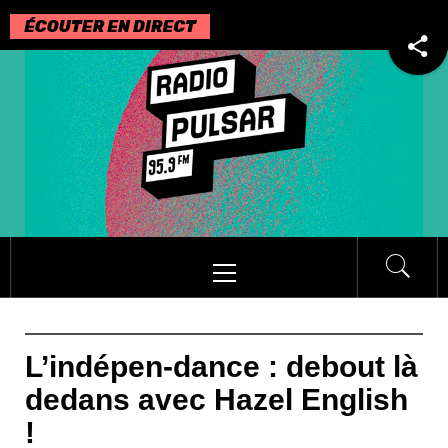
Passer
au
contenu
Menu
principal
L’indépen-dance : debout là
dedans avec Hazel English
!