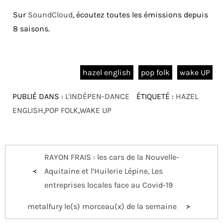
Sur
SoundCloud
, écoutez toutes les émissions depuis
8 saisons.
hazel english
pop folk
wake UP
PUBLIÉ DANS :
L'INDÉPEN-DANCE
ÉTIQUETÉ :
HAZEL
ENGLISH
,
POP FOLK
,
WAKE UP
Navigation
RAYON FRAIS : les cars de la Nouvelle-
de
Aquitaine et l’Huilerie Lépine, Les
l’article
entreprises locales face au Covid-19
metalfury le(s) morceau(x) de la semaine