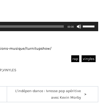
Utilisez
00:00
les
flèches
haut/bas
ssions-musique/turnitupshow/
pour
augmenter
rap
vinyles
ou
P
,
VINYLES
diminuer
le
volume.
L’indépen-dance : Ivresse pop apéritive
avec Kevin Morby