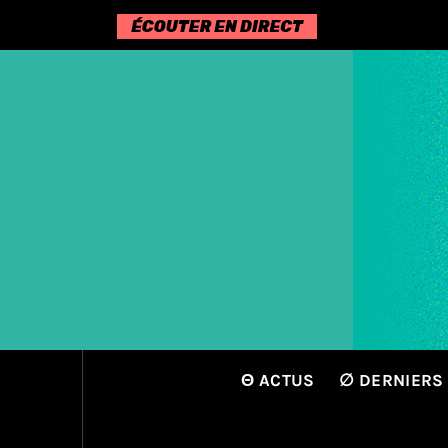
Passer
au
contenu
Θ ACTUS
∅ DERNIERS