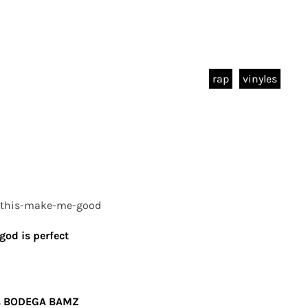
rap
vinyles
-this-make-me-good
od is perfect
& BODEGA BAMZ