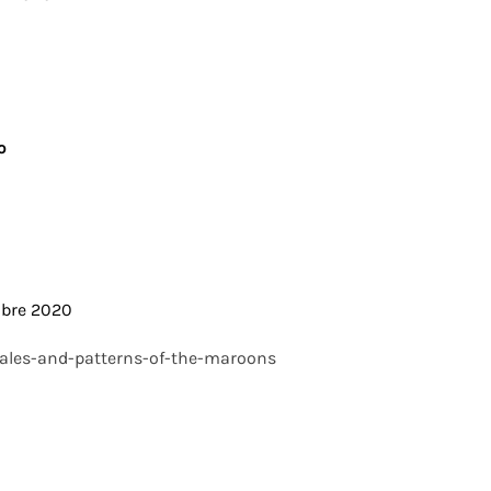
o
obre 2020
ales-and-patterns-of-the-maroons