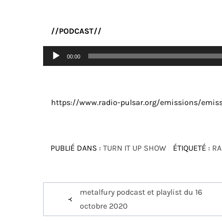
//PODCAST//
Lecteur
00:00
audio
https://www.radio-pulsar.org/emissions/emi
PUBLIÉ DANS :
TURN IT UP SHOW
ÉTIQUETÉ :
RA
Navigation
metalfury podcast et playlist du 16
de
octobre 2020