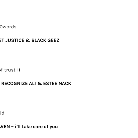
00words
EET JUSTICE & BLACK GEEZ
-trust-ii
, RECOGNIZE ALI & ESTEE NACK
id
 – i’ll take care of you