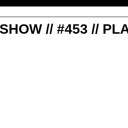
SHOW // #453 // PL