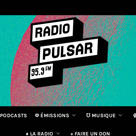
 PODCASTS
Φ ÉMISSIONS
℧ MUSIQUE
∉
♦ LA RADIO
+ FAIRE UN DON