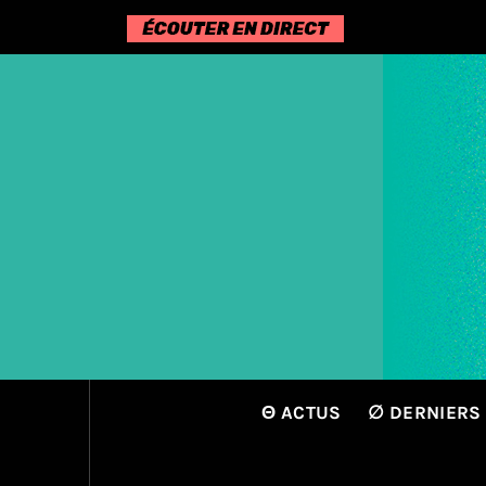
Passer
au
contenu
Θ ACTUS
∅ DERNIERS