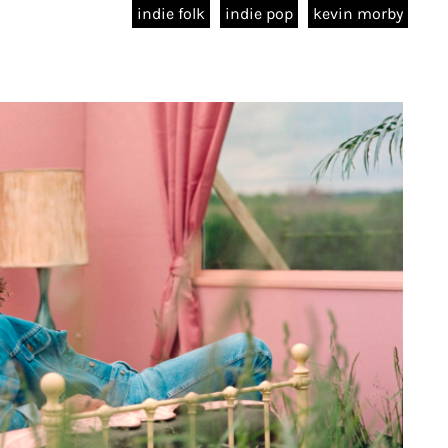
indie folk
indie pop
kevin morby