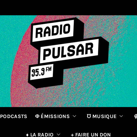
 PODCASTS
Φ ÉMISSIONS
℧ MUSIQUE
∉
♦ LA RADIO
+ FAIRE UN DON