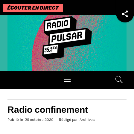
Passer
au
contenu
Menu
principal
Radio confinement
Publié le
26 octobre 2020
Rédigé par
Archives