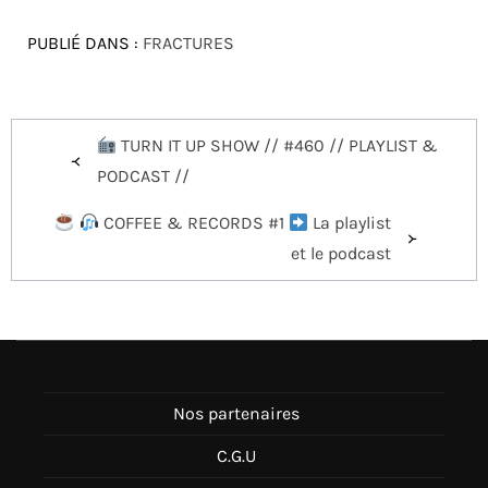
PUBLIÉ DANS :
FRACTURES
Navigation
TURN IT UP SHOW // #460 // PLAYLIST &
de
PODCAST //
l’article
COFFEE & RECORDS #1
La playlist
et le podcast
Nos partenaires
C.G.U