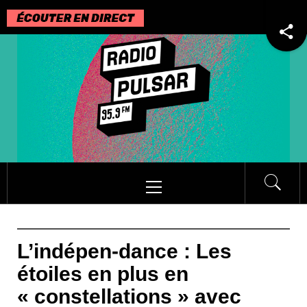
Passer
au
contenu
Menu
principal
L’indépen-dance : Les
étoiles en plus en
« constellations » avec