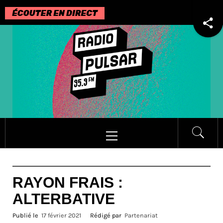
Passer
au
contenu
Menu
principal
RAYON FRAIS :
ALTERBATIVE
Publié le
17 février 2021
Rédigé par
Partenariat