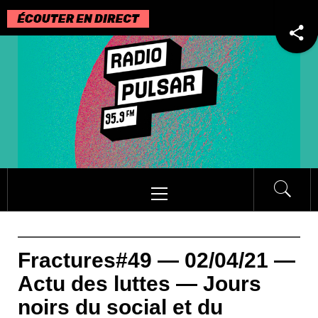
Passer
au
contenu
Menu
principal
Fractures#49 — 02/04/21 —
Actu des luttes — Jours
noirs du social et du